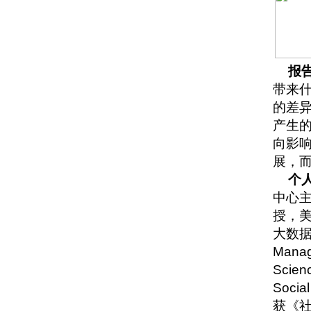
报
带来
的差
产生
向影
展，
个
中心
授，
大数据
Manage
Scie
Soci
获《社