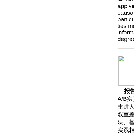
applyi
causal
partic
ties m
inform
degre
报
A/B
主讲
双重
法、
实践