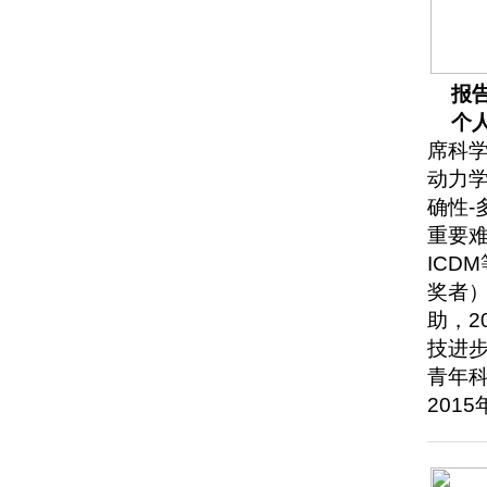
报
个
席科
动力
确性-
重要难题
ICD
奖者）
助，2
技进步
青年
201