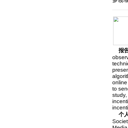
多领
报
observ
techni
presen
algori
online
to sen
study,
incent
incent
个
Societ
Media 