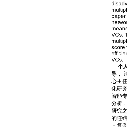
disadv
multip
paper 
networ
means 
VCs. T
multip
score 
effici
VCs.
个
导， 
心主任
化研
智能
分析，
研究
的连
－复