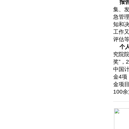
报
集、
急管
知和
工作
评估
个
究院院
奖”，
中国计
金4
金项目(
100