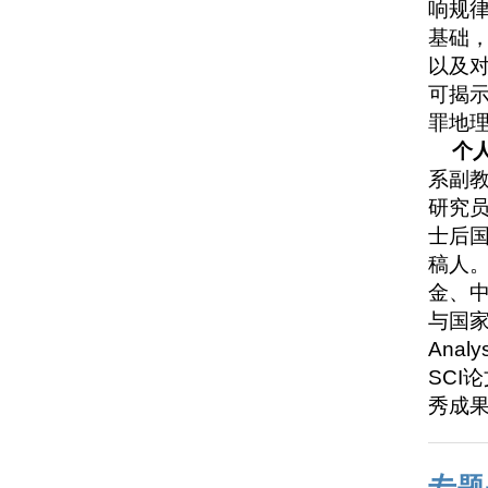
响规
基础
以及
可揭
罪地
个
系副
研究
士后国
稿人。
金、
与国家社
Anal
SCI
秀成