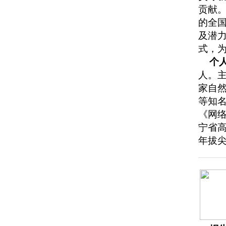
贡献
的全国
及潜
式，
个
人。
家自然科
等知名
《网
宁省高
年拔尖