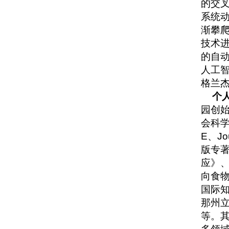
的交
系统
渐攀爬
技术进
的自动
人工智
格兰
个
园创
会科学等。
E、Jo
版专
应》
向食
国际知
那州立大
等。