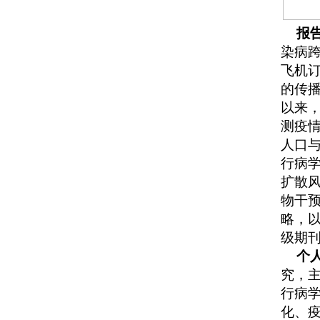
报
染病
飞机
的传
以来
测疫
人口与
行病
扩散
物干
略，以
级期
个
究，
行病
化、疫