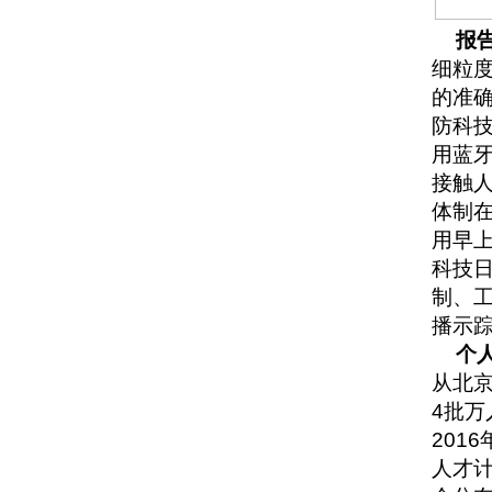
报
细粒
的准
防科技
用蓝
接触
体制
用早
科技
制、
播示踪
个
从北京
4批万
201
人才计