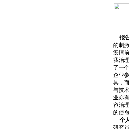
报
的刺
疫情前
我治理
了一
企业
具，而
与技
业亦
容治
的使
个
研究