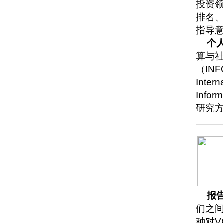
投资
排名
指导
个
算与
（INF
Intern
Inf
研究
报
们之
种对