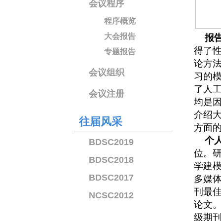
会议程序
程序概览
大会报告
报
得了性
专题报告
论方法
会议组织
习的
了人
会议注册
均是因
介绍
往届风采
方面
个
BDSC2019
位。
BDSC2018
学建
BDSC2017
多媒
刊最
NCSC2012
论文。
级期