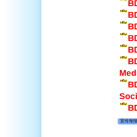
B
B
B
B
B
B
Me
B
Soc
B
宣传海